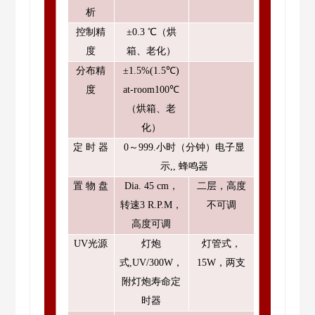
析
控制精
±0.3 ℃（烘
度
箱、老化）
分布精
±
1.5
%(
1.5
℃)
度
at-room100℃
（烘箱、老
化）
定
时
器
0～999.小时（分钟）电子显
示,, 蜂鸣器
置
物
盘
Dia. 45 cm，
二层，高度
转速3 R.P.M，
不可调
高度可调
UV光源
灯炮
灯管式，
式
,UV/300W，
15W，两支
附灯炮寿命定
时器