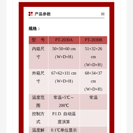
规格：
型
号
PT-2030A
PT-2030B
内箱尺
50×50×60 cm
51×32×26
寸
（W×D×H）
cm
（W×D×H）
外箱尺
67×62×111 cm
68×34×37
寸
（W×D×H）
cm
（W×D×H）
温度范
常温
+5℃～
常温
围
200℃
控制方
P.I.D. 自动温
式
度演算
温度解
0.1℃单位显示