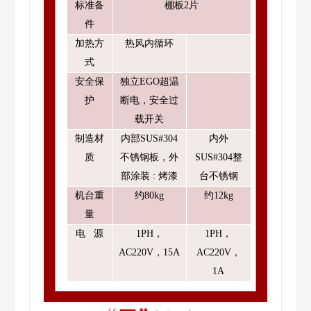
标准备
棚板
2片
件
加热方
热风内循环
式
安全保
独立
EGO超温
护
断电，安全过
载开关
制造材
内部
SUS#304
内外
质
不锈钢板，外
SUS#304整
部涂装 : 烤漆
台不锈钢
机台重
约
80kg
约
12kg
量
电
源
1PH，
1PH，
AC220V，15A
AC220V，
1A