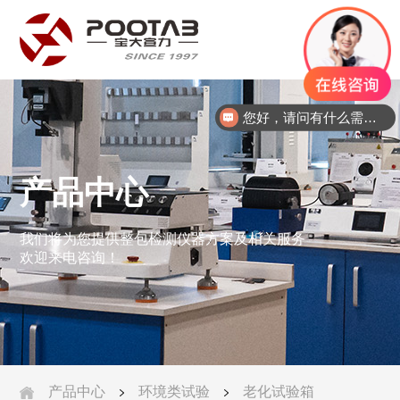
中
文
您好，请问有什么需求？请致电：133801793589358
产品中心
我们将为您提供整包检测仪器方案及相关服务
欢迎来电咨询！
产品中心
环境类试验
老化试验箱