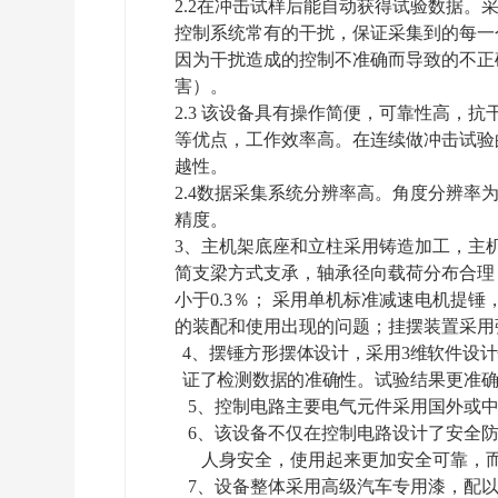
2.2在冲击试样后能自动获得试验数据。
控制系统常有的干扰，保证采集到的每一
因为干扰造成的控制不准确而导致的不正
害）
。
2.3
该设备具有操作简便，可靠性高，抗
等优点，工作效率高。在连续做冲击试验
越性。
2.4数据采集系统分辨率高。角度分辨率为
精度。
3、
主机架底座和立柱
采用
铸造加工，
主
简支梁方式支承，
轴承径向载荷分布合理
小于
0.3％
；
采用
单机
标准减速电机提锤
的装配和使用出现的问题；
挂摆装置采用
4、
摆锤方形
摆体设计
，采用
3维软件设
证了检测数据的准确性。
试验结果更准
5、
控制电路主要电气元件采用国外或
6、该设备不仅在控制电路设计了安全
人身安全，使用起来更加安全可靠，
7
、设备整体采用高级汽车专用漆，配