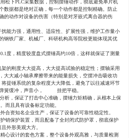
采用松下PLC采集数据，控制摆锤动作，彻底避免单片机
个数据都是绝对正确，每一个动作都是控制精确。防止
确的动作对设备的伤害（特别是对牙嵌式离合器的伤
干扰能力强，通用性、适应性、扩展性强，维护工作量小
的钢铁厂家、机械厂、科研机构高等院校更能体现其优
0.1度，精度较度盘式摆锤高约10倍，这样就保证了测量
机架的刚度大大提高，大大提高试验的稳定性；
摆轴采用
，大大减小轴承摩擦带来的能量损失，
空摆冲击吸收功
，将提锤系统的复杂程度大大降低，避免了以往减速环节
弹簧
缓冲
，声音小，
挂把平稳。
计分析，
保证了打击中心准确，摆锤力矩精确，从根本上保
确。而且具有设备标定功能。
中外合资知名企业生产，保证了设备的可靠性稳定性。
防护销保护装置，而且配备了全封闭式防护罩，彻底保护
而且外形美观大方。
以精心设计的套色方案，整个设备外观高雅，与质量检测