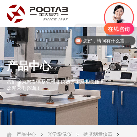
中
文
你好，我想咨询一下仪器？
您好，请问有什么需求？请致电：133801793589358
产品中心
我们将为您提供整包检测仪器方案及相关服务
欢迎来电咨询！
产品中心
光学影像仪
硬度测量仪器