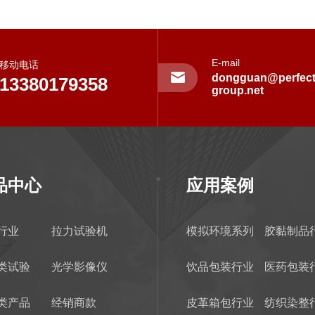
E-mail
移动电话
dongguan@perfect
13380179358
group.net
品中心
应用案例
行业
拉力试验机
模拟环境系列
胶黏制品
类试验
光学影像仪
饮品包装行业
医药包装
类产品
经销商款
皮革箱包行业
纺织染整